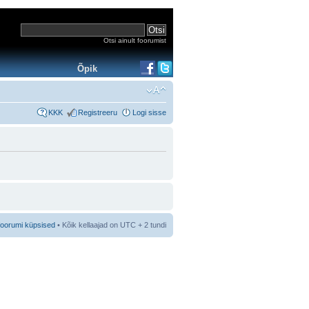
Otsi ainult foorumist
Õpik
KKK
Registreeru
Logi sisse
foorumi küpsised
• Kõik kellaajad on UTC + 2 tundi