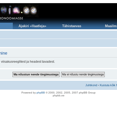
Ajakiri «Vaatleja»
Tähistaevas
Maailm
mine
viisakusreeglitest ja headest tavadest.
Juhtkond
•
Kustuta kõik 
Po
we
red b
y
p
hpB
B
© 2000, 2002, 2005, 2007 ph
pBB Group
phpbb.ee