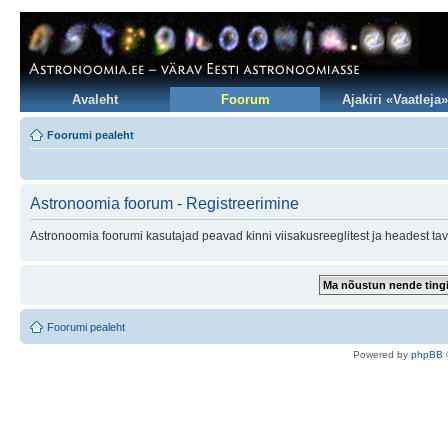
Avaleht
Foorum
Ajakiri «Vaatleja»
Foorumi pealeht
Astronoomia foorum - Registreerimine
Astronoomia foorumi kasutajad peavad kinni viisakusreeglitest ja headest tav
Foorumi pealeht
Po
we
red b
y
p
hpB
B