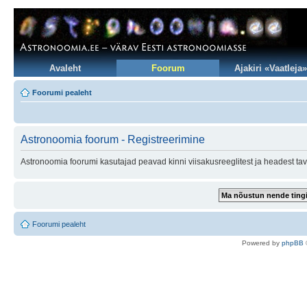
Avaleht
Foorum
Ajakiri «Vaatleja»
Foorumi pealeht
Astronoomia foorum - Registreerimine
Astronoomia foorumi kasutajad peavad kinni viisakusreeglitest ja headest tav
Foorumi pealeht
Po
we
red b
y
p
hpB
B