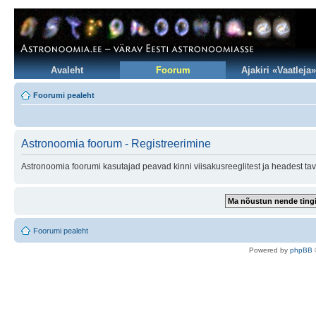
Avaleht
Foorum
Ajakiri «Vaatleja»
Foorumi pealeht
Astronoomia foorum - Registreerimine
Astronoomia foorumi kasutajad peavad kinni viisakusreeglitest ja headest tav
Foorumi pealeht
Po
we
red b
y
p
hpB
B