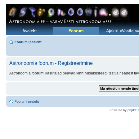
Avaleht
Foorum
Ajakiri «Vaatleja»
Foorumi pealeht
Astronoomia foorum - Registreerimine
Astronoomia foorumi kasutajad peavad kinni viisakusreeglitest ja headest tav
Foorumi pealeht
Po
we
red b
y
p
hpB
B