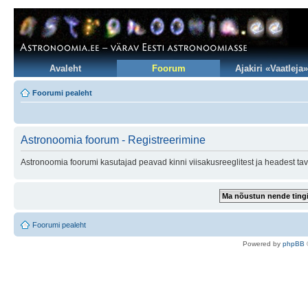
Avaleht
Foorum
Ajakiri «Vaatleja»
Foorumi pealeht
Astronoomia foorum - Registreerimine
Astronoomia foorumi kasutajad peavad kinni viisakusreeglitest ja headest tav
Foorumi pealeht
Po
we
red b
y
p
hpB
B