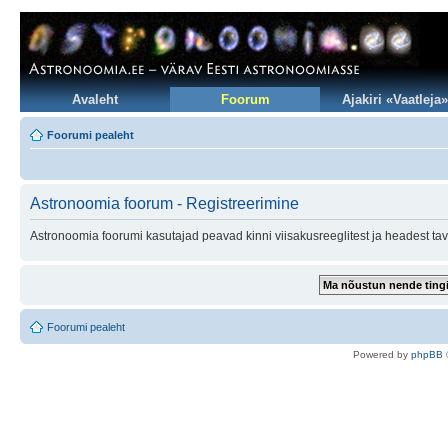
Avaleht
Foorum
Ajakiri «Vaatleja»
Foorumi pealeht
Astronoomia foorum - Registreerimine
Astronoomia foorumi kasutajad peavad kinni viisakusreeglitest ja headest tav
Foorumi pealeht
Po
we
red b
y
p
hpB
B