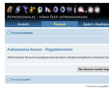
Avaleht
Foorum
Ajakiri «Vaatleja»
Foorumi pealeht
Astronoomia foorum - Registreerimine
Astronoomia foorumi kasutajad peavad kinni viisakusreeglitest ja headest tav
Foorumi pealeht
Po
we
red b
y
p
hpB
B