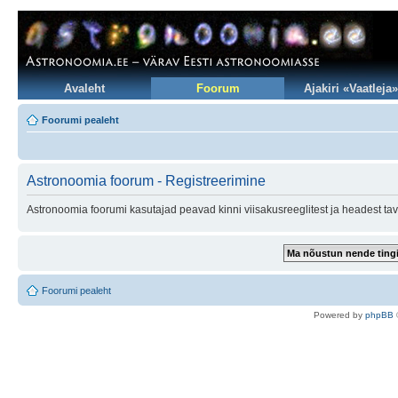
Avaleht
Foorum
Ajakiri «Vaatleja»
Foorumi pealeht
Astronoomia foorum - Registreerimine
Astronoomia foorumi kasutajad peavad kinni viisakusreeglitest ja headest tav
Foorumi pealeht
Po
we
red b
y
p
hpB
B