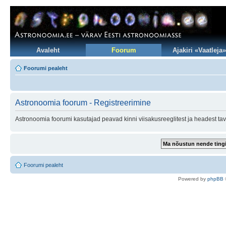
Avaleht
Foorum
Ajakiri «Vaatleja»
Foorumi pealeht
Astronoomia foorum - Registreerimine
Astronoomia foorumi kasutajad peavad kinni viisakusreeglitest ja headest tav
Foorumi pealeht
Po
we
red b
y
p
hpB
B