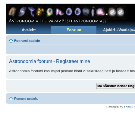
Avaleht
Foorum
Ajakiri «Vaatleja»
Foorumi pealeht
Astronoomia foorum - Registreerimine
Astronoomia foorumi kasutajad peavad kinni viisakusreeglitest ja headest tav
Foorumi pealeht
Po
we
red b
y
p
hpB
B