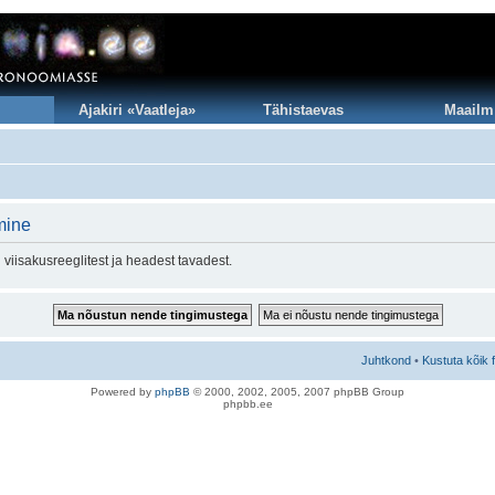
Ajakiri «Vaatleja»
Tähistaevas
Maailm
mine
viisakusreeglitest ja headest tavadest.
Juhtkond
•
Kustuta kõik 
Po
we
red b
y
p
hpB
B
© 2000, 2002, 2005, 2007 ph
pBB Group
phpbb.ee