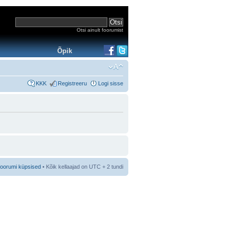
Otsi ainult foorumist
Õpik
KKK
Registreeru
Logi sisse
foorumi küpsised
• Kõik kellaajad on UTC + 2 tundi