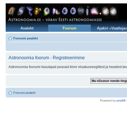
Avaleht
Foorum
Ajakiri «Vaatleja»
Foorumi pealeht
Astronoomia foorum - Registreerimine
Astronoomia foorumi kasutajad peavad kinni viisakusreeglitest ja headest tav
Foorumi pealeht
Po
we
red b
y
p
hpB
B