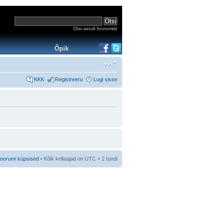
Otsi ainult foorumist
Õpik
KKK
Registreeru
Logi sisse
foorumi küpsised
• Kõik kellaajad on UTC + 2 tundi