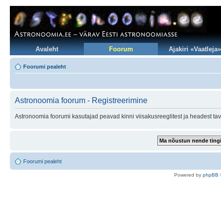
Avaleht
Foorum
Ajakiri «Vaatleja»
Foorumi pealeht
Astronoomia foorum - Registreerimine
Astronoomia foorumi kasutajad peavad kinni viisakusreeglitest ja headest tav
Foorumi pealeht
Po
we
red b
y
p
hpB
B