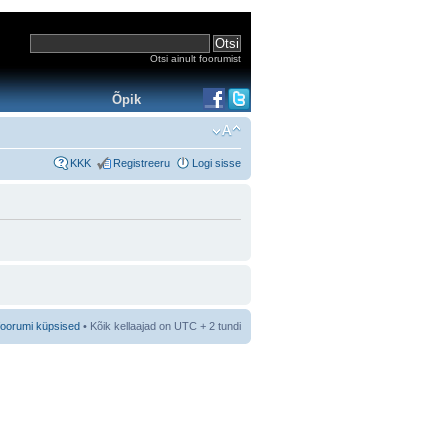
Otsi ainult foorumist
Õpik
KKK
Registreeru
Logi sisse
foorumi küpsised
• Kõik kellaajad on UTC + 2 tundi