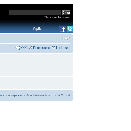
Otsi ainult foorumist
Õpik
KKK
Registreeru
Logi sisse
foorumi küpsised
• Kõik kellaajad on UTC + 2 tundi