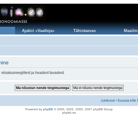
Ajakiri «Vaatleja»
Tähistaevas
Maailm
mine
viisakusreeglitest ja headest tavadest.
Juhtkond
•
Kustuta kõik 
Po
we
red b
y
p
hpB
B
© 2000, 2002, 2005, 2007 ph
pBB Group
phpbb.ee