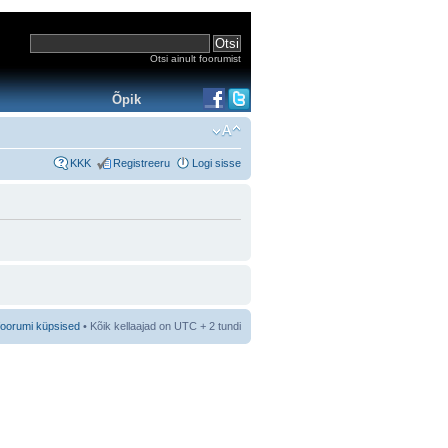
Otsi ainult foorumist
Õpik
KKK
Registreeru
Logi sisse
foorumi küpsised
• Kõik kellaajad on UTC + 2 tundi