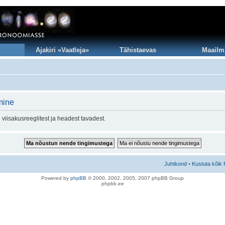
Ajakiri «Vaatleja»
Tähistaevas
Maailm
mine
viisakusreeglitest ja headest tavadest.
Juhtkond
•
Kustuta kõik 
Po
we
red b
y
p
hpB
B
© 2000, 2002, 2005, 2007 ph
pBB Group
phpbb.ee