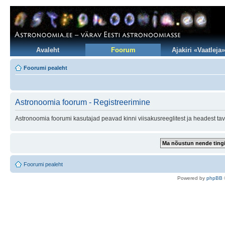
Avaleht
Foorum
Ajakiri «Vaatleja»
Foorumi pealeht
Astronoomia foorum - Registreerimine
Astronoomia foorumi kasutajad peavad kinni viisakusreeglitest ja headest tav
Foorumi pealeht
Po
we
red b
y
p
hpB
B