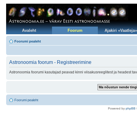
Avaleht
Foorum
Ajakiri «Vaatleja»
Foorumi pealeht
Astronoomia foorum - Registreerimine
Astronoomia foorumi kasutajad peavad kinni viisakusreeglitest ja headest tav
Foorumi pealeht
Po
we
red b
y
p
hpB
B