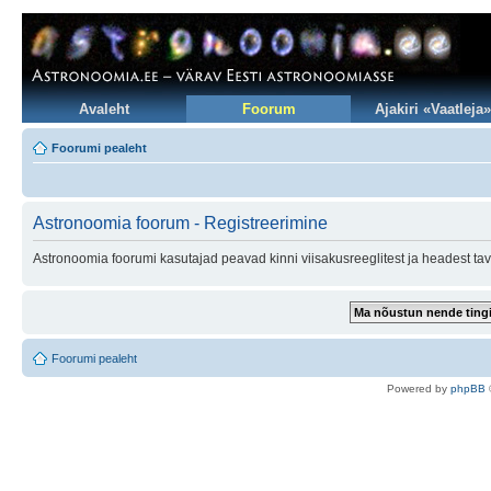
Avaleht
Foorum
Ajakiri «Vaatleja»
Foorumi pealeht
Astronoomia foorum - Registreerimine
Astronoomia foorumi kasutajad peavad kinni viisakusreeglitest ja headest tav
Foorumi pealeht
Po
we
red b
y
p
hpB
B