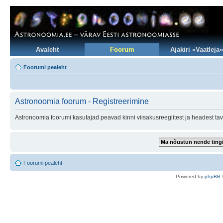
Avaleht
Foorum
Ajakiri «Vaatleja»
Foorumi pealeht
Astronoomia foorum - Registreerimine
Astronoomia foorumi kasutajad peavad kinni viisakusreeglitest ja headest tav
Foorumi pealeht
Po
we
red b
y
p
hpB
B