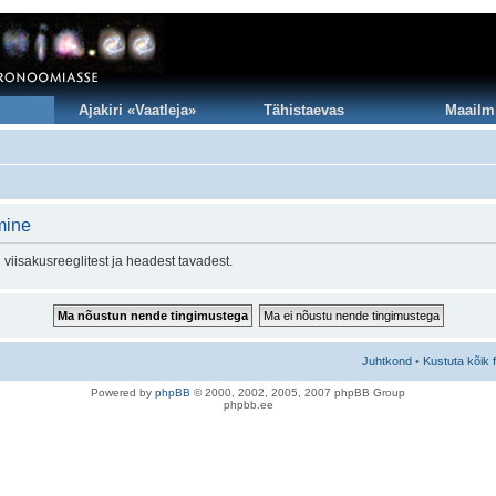
Ajakiri «Vaatleja»
Tähistaevas
Maailm
mine
viisakusreeglitest ja headest tavadest.
Juhtkond
•
Kustuta kõik 
Po
we
red b
y
p
hpB
B
© 2000, 2002, 2005, 2007 ph
pBB Group
phpbb.ee