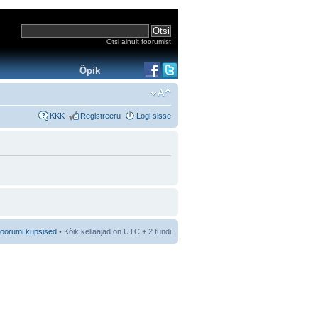
Otsi ainult foorumist
Õpik
KKK
Registreeru
Logi sisse
foorumi küpsised
• Kõik kellaajad on UTC + 2 tundi