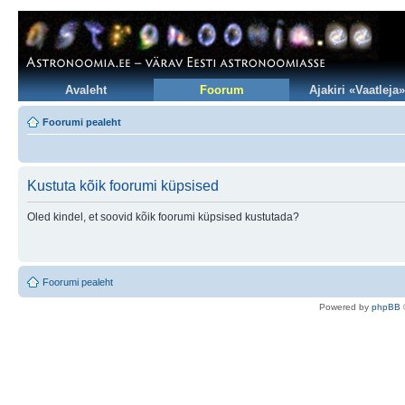
Avaleht
Foorum
Ajakiri «Vaatleja»
Foorumi pealeht
Kustuta kõik foorumi küpsised
Oled kindel, et soovid kõik foorumi küpsised kustutada?
Foorumi pealeht
Po
we
red b
y
p
hpB
B