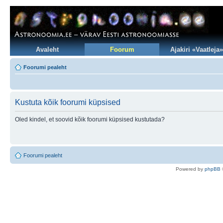
Avaleht
Foorum
Ajakiri «Vaatleja»
Foorumi pealeht
Kustuta kõik foorumi küpsised
Oled kindel, et soovid kõik foorumi küpsised kustutada?
Foorumi pealeht
Po
we
red b
y
p
hpB
B