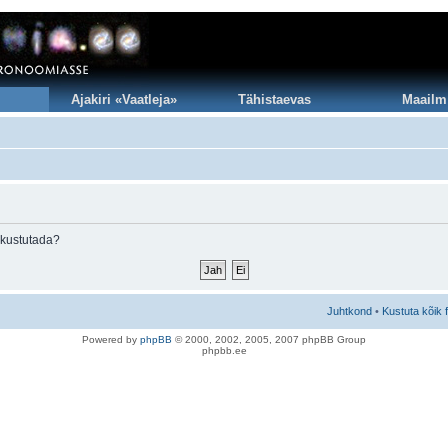
Ajakiri «Vaatleja»
Tähistaevas
Maailm
 kustutada?
Juhtkond
•
Kustuta kõik 
Po
we
red b
y
p
hpB
B
© 2000, 2002, 2005, 2007 ph
pBB Group
phpbb.ee