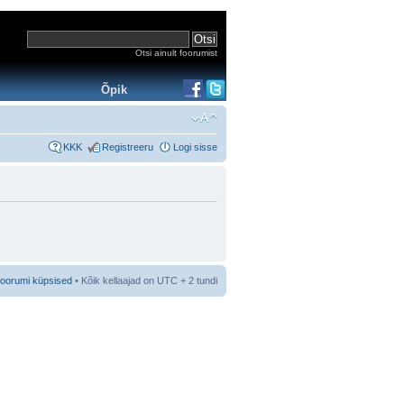
Otsi ainult foorumist
Õpik
KKK
Registreeru
Logi sisse
foorumi küpsised
• Kõik kellaajad on UTC + 2 tundi