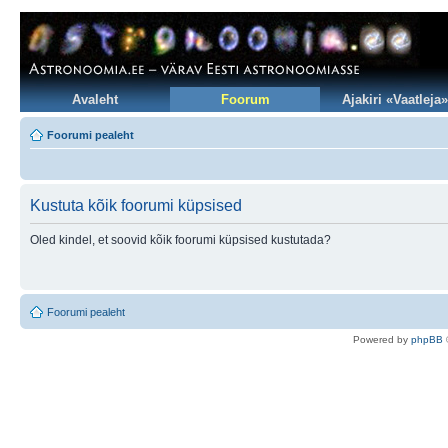
Avaleht
Foorum
Ajakiri «Vaatleja»
Foorumi pealeht
Kustuta kõik foorumi küpsised
Oled kindel, et soovid kõik foorumi küpsised kustutada?
Foorumi pealeht
Po
we
red b
y
p
hpB
B