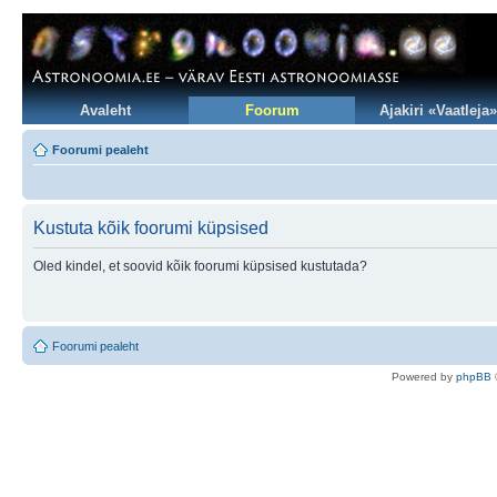
Avaleht
Foorum
Ajakiri «Vaatleja»
Foorumi pealeht
Kustuta kõik foorumi küpsised
Oled kindel, et soovid kõik foorumi küpsised kustutada?
Foorumi pealeht
Po
we
red b
y
p
hpB
B