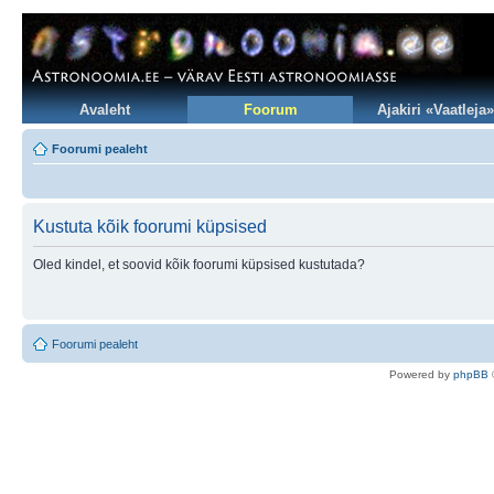
Avaleht
Foorum
Ajakiri «Vaatleja»
Foorumi pealeht
Kustuta kõik foorumi küpsised
Oled kindel, et soovid kõik foorumi küpsised kustutada?
Foorumi pealeht
Po
we
red b
y
p
hpB
B