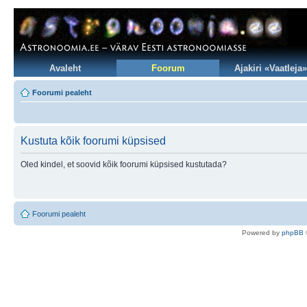
Avaleht
Foorum
Ajakiri «Vaatleja»
Foorumi pealeht
Kustuta kõik foorumi küpsised
Oled kindel, et soovid kõik foorumi küpsised kustutada?
Foorumi pealeht
Po
we
red b
y
p
hpB
B