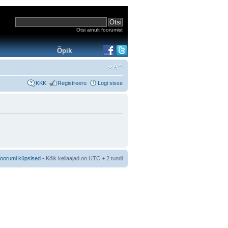
Otsi ainult foorumist
Õpik
KKK
Registreeru
Logi sisse
foorumi küpsised
• Kõik kellaajad on UTC + 2 tundi