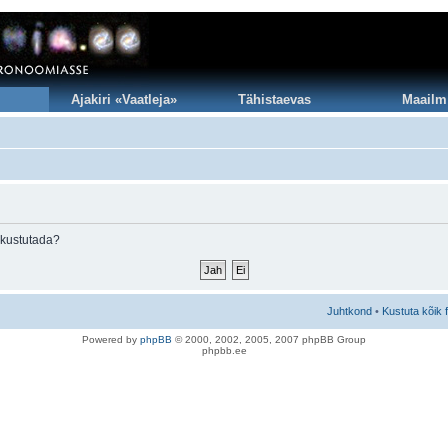
Ajakiri «Vaatleja»
Tähistaevas
Maailm
 kustutada?
Juhtkond
•
Kustuta kõik 
Po
we
red b
y
p
hpB
B
© 2000, 2002, 2005, 2007 ph
pBB Group
phpbb.ee