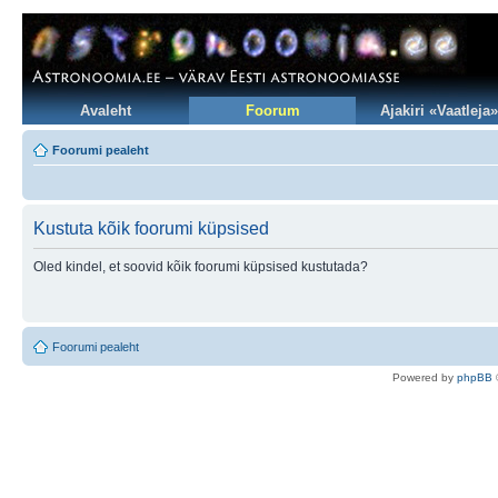
Avaleht
Foorum
Ajakiri «Vaatleja»
Foorumi pealeht
Kustuta kõik foorumi küpsised
Oled kindel, et soovid kõik foorumi küpsised kustutada?
Foorumi pealeht
Po
we
red b
y
p
hpB
B