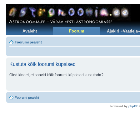
Avaleht
Foorum
Ajakiri «Vaatleja»
Foorumi pealeht
Kustuta kõik foorumi küpsised
Oled kindel, et soovid kõik foorumi küpsised kustutada?
Foorumi pealeht
Po
we
red b
y
p
hpB
B