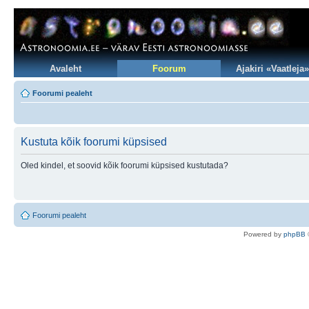
Avaleht
Foorum
Ajakiri «Vaatleja»
Foorumi pealeht
Kustuta kõik foorumi küpsised
Oled kindel, et soovid kõik foorumi küpsised kustutada?
Foorumi pealeht
Po
we
red b
y
p
hpB
B