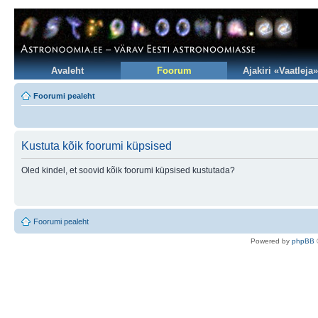
Avaleht
Foorum
Ajakiri «Vaatleja»
Foorumi pealeht
Kustuta kõik foorumi küpsised
Oled kindel, et soovid kõik foorumi küpsised kustutada?
Foorumi pealeht
Po
we
red b
y
p
hpB
B