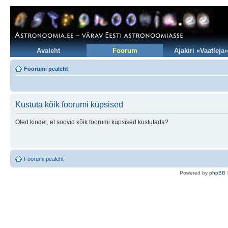
Avaleht
Foorum
Ajakiri «Vaatleja»
Foorumi pealeht
Kustuta kõik foorumi küpsised
Oled kindel, et soovid kõik foorumi küpsised kustutada?
Foorumi pealeht
Po
we
red b
y
p
hpB
B