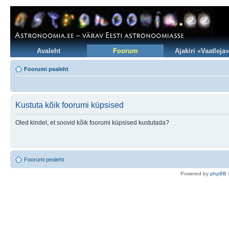
Avaleht
Foorum
Ajakiri «Vaatleja»
Foorumi pealeht
Kustuta kõik foorumi küpsised
Oled kindel, et soovid kõik foorumi küpsised kustutada?
Foorumi pealeht
Po
we
red b
y
p
hpB
B