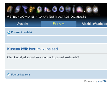
Avaleht
Foorum
Ajakiri «Vaatleja»
Foorumi pealeht
Kustuta kõik foorumi küpsised
Oled kindel, et soovid kõik foorumi küpsised kustutada?
Foorumi pealeht
Po
we
red b
y
p
hpB
B