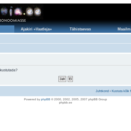
Ajakiri «Vaatleja»
Tähistaevas
Maailm
 kustutada?
Juhtkond
•
Kustuta kõik 
Po
we
red b
y
p
hpB
B
© 2000, 2002, 2005, 2007 ph
pBB Group
phpbb.ee