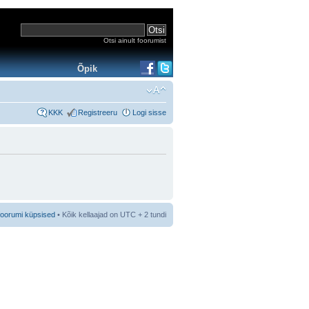
Otsi ainult foorumist
Õpik
KKK
Registreeru
Logi sisse
foorumi küpsised
• Kõik kellaajad on UTC + 2 tundi