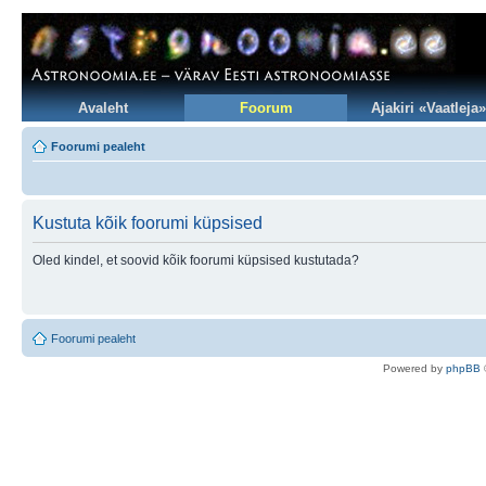
Avaleht
Foorum
Ajakiri «Vaatleja»
Foorumi pealeht
Kustuta kõik foorumi küpsised
Oled kindel, et soovid kõik foorumi küpsised kustutada?
Foorumi pealeht
Po
we
red b
y
p
hpB
B