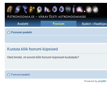
Avaleht
Foorum
Ajakiri «Vaatleja»
Foorumi pealeht
Kustuta kõik foorumi küpsised
Oled kindel, et soovid kõik foorumi küpsised kustutada?
Foorumi pealeht
Po
we
red b
y
p
hpB
B