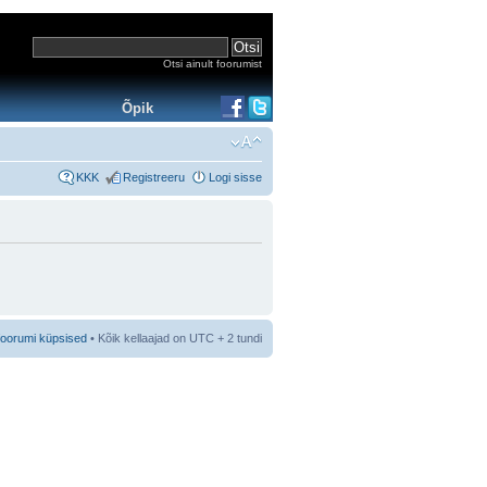
Otsi ainult foorumist
Õpik
KKK
Registreeru
Logi sisse
foorumi küpsised
• Kõik kellaajad on UTC + 2 tundi