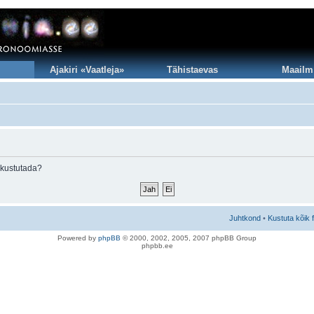
Ajakiri «Vaatleja»
Tähistaevas
Maailm
 kustutada?
Juhtkond
•
Kustuta kõik 
Po
we
red b
y
p
hpB
B
© 2000, 2002, 2005, 2007 ph
pBB Group
phpbb.ee