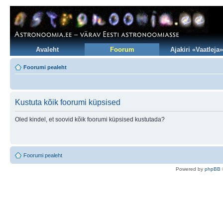
Avaleht
Foorum
Ajakiri «Vaatleja»
Foorumi pealeht
Kustuta kõik foorumi küpsised
Oled kindel, et soovid kõik foorumi küpsised kustutada?
Foorumi pealeht
Po
we
red b
y
p
hpB
B