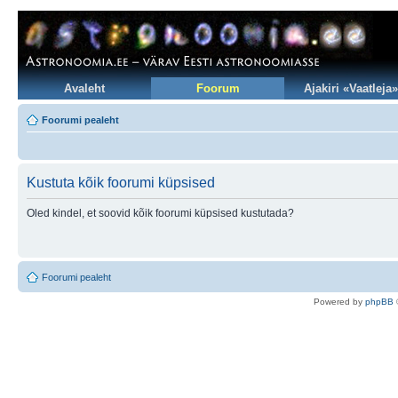
Avaleht
Foorum
Ajakiri «Vaatleja»
Foorumi pealeht
Kustuta kõik foorumi küpsised
Oled kindel, et soovid kõik foorumi küpsised kustutada?
Foorumi pealeht
Po
we
red b
y
p
hpB
B