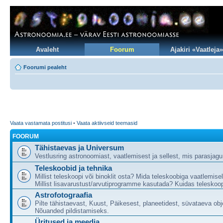
Avaleht
Foorum
Ajakiri «Vaatleja»
Foorumi pealeht
Vaata vastamata postitusi
•
Vaata aktiivseid teemasid
FOORUM
Tähistaevas ja Universum
Vestlusring astronoomiast, vaatlemisest ja sellest, mis parasjag
Teleskoobid ja tehnika
Millist teleskoopi või binoklit osta? Mida teleskoobiga vaatlemise
Millist lisavarustust/arvutiprogramme kasutada? Kuidas teleskoop
Astrofotograafia
Pilte tähistaevast, Kuust, Päikesest, planeetidest, süvataeva obj
Nõuanded pildistamiseks.
Üritused ja meedia