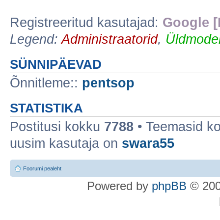
Registreeritud kasutajad:
Google [
Legend:
Administraatorid
,
Üldmoder
SÜNNIPÄEVAD
Õnnitleme::
pentsop
STATISTIKA
Postitusi kokku
7788
• Teemasid k
uusim kasutaja on
swara55
Foorumi pealeht
Po
we
red b
y
p
hpB
B
© 200