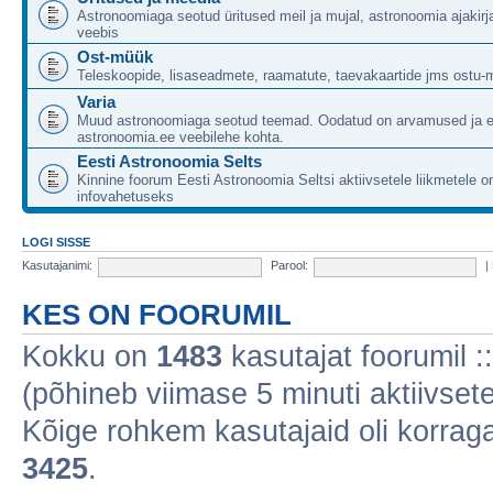
Astronoomiaga seotud üritused meil ja mujal, astronoomia ajakirj
veebis
Ost-müük
Teleskoopide, lisaseadmete, raamatute, taevakaartide jms ostu-
Varia
Muud astronoomiaga seotud teemad. Oodatud on arvamused ja 
astronoomia.ee veebilehe kohta.
Eesti Astronoomia Selts
Kinnine foorum Eesti Astronoomia Seltsi aktiivsetele liikmetele 
infovahetuseks
LOGI SISSE
Kasutajanimi:
Parool:
|
KES ON FOORUMIL
Kokku on
1483
kasutajat foorumil :: 
(põhineb viimase 5 minuti aktiivsete
Kõige rohkem kasutajaid oli korraga 
3425
.