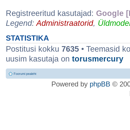
Registreeritud kasutajad:
Google [
Legend:
Administraatorid
,
Üldmoder
STATISTIKA
Postitusi kokku
7635
• Teemasid k
uusim kasutaja on
torusmercury
Foorumi pealeht
Po
we
red b
y
p
hpB
B
© 200