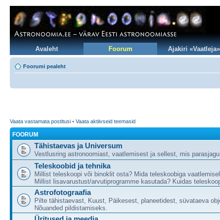
Avaleht
Foorum
Ajakiri «Vaatleja»
Foorumi pealeht
Vaata vastamata postitusi
•
Vaata aktiivseid teemasid
FOORUM
Tähistaevas ja Universum
Vestlusring astronoomiast, vaatlemisest ja sellest, mis parasjag
Teleskoobid ja tehnika
Millist teleskoopi või binoklit osta? Mida teleskoobiga vaatlemise
Millist lisavarustust/arvutiprogramme kasutada? Kuidas teleskoop
Astrofotograafia
Pilte tähistaevast, Kuust, Päikesest, planeetidest, süvataeva obj
Nõuanded pildistamiseks.
Üritused ja meedia