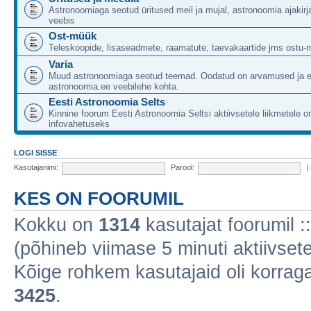
Astronoomiaga seotud üritused meil ja mujal, astronoomia ajakirj
veebis
Ost-müük
Teleskoopide, lisaseadmete, raamatute, taevakaartide jms ostu-
Varia
Muud astronoomiaga seotud teemad. Oodatud on arvamused ja 
astronoomia.ee veebilehe kohta.
Eesti Astronoomia Selts
Kinnine foorum Eesti Astronoomia Seltsi aktiivsetele liikmetele 
infovahetuseks
LOGI SISSE
Kasutajanimi:
Parool:
|
KES ON FOORUMIL
Kokku on
1314
kasutajat foorumil :: 
(põhineb viimase 5 minuti aktiivsete
Kõige rohkem kasutajaid oli korraga 
3425
.