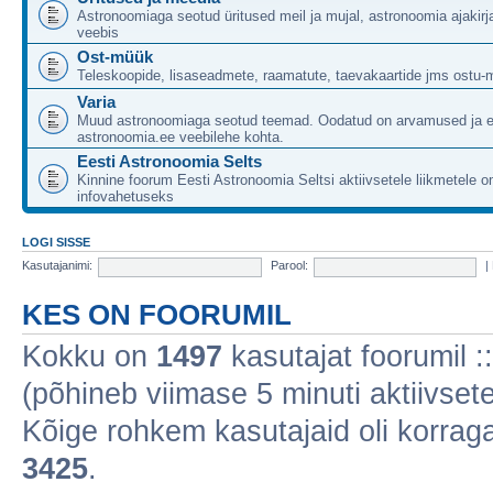
Astronoomiaga seotud üritused meil ja mujal, astronoomia ajakirj
veebis
Ost-müük
Teleskoopide, lisaseadmete, raamatute, taevakaartide jms ostu-
Varia
Muud astronoomiaga seotud teemad. Oodatud on arvamused ja 
astronoomia.ee veebilehe kohta.
Eesti Astronoomia Selts
Kinnine foorum Eesti Astronoomia Seltsi aktiivsetele liikmetele 
infovahetuseks
LOGI SISSE
Kasutajanimi:
Parool:
|
KES ON FOORUMIL
Kokku on
1497
kasutajat foorumil :: 
(põhineb viimase 5 minuti aktiivsete
Kõige rohkem kasutajaid oli korraga 
3425
.