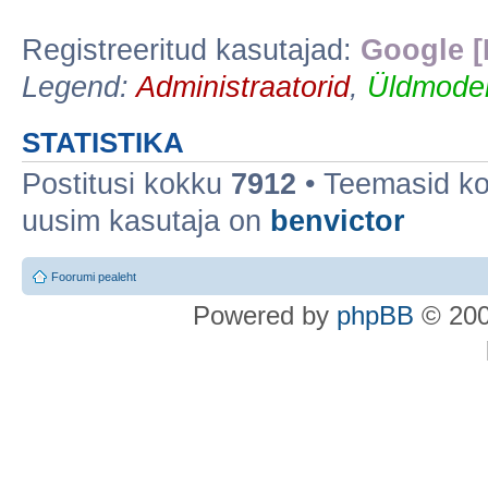
Registreeritud kasutajad:
Google [
Legend:
Administraatorid
,
Üldmoder
STATISTIKA
Postitusi kokku
7912
• Teemasid k
uusim kasutaja on
benvictor
Foorumi pealeht
Po
we
red b
y
p
hpB
B
© 200