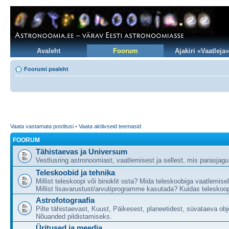
Avaleht
Foorum
Ajakiri «Vaatleja»
Foorumi pealeht
Vaata vastamata postitusi
•
Vaata aktiivseid teemasid
FOORUM
Tähistaevas ja Universum
Vestlusring astronoomiast, vaatlemisest ja sellest, mis parasjag
Teleskoobid ja tehnika
Millist teleskoopi või binoklit osta? Mida teleskoobiga vaatlemise
Millist lisavarustust/arvutiprogramme kasutada? Kuidas teleskoop
Astrofotograafia
Pilte tähistaevast, Kuust, Päikesest, planeetidest, süvataeva obj
Nõuanded pildistamiseks.
Üritused ja meedia