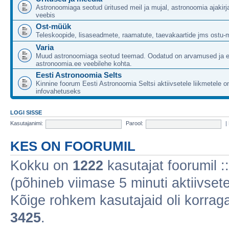
Astronoomiaga seotud üritused meil ja mujal, astronoomia ajakirj
veebis
Ost-müük
Teleskoopide, lisaseadmete, raamatute, taevakaartide jms ostu-
Varia
Muud astronoomiaga seotud teemad. Oodatud on arvamused ja 
astronoomia.ee veebilehe kohta.
Eesti Astronoomia Selts
Kinnine foorum Eesti Astronoomia Seltsi aktiivsetele liikmetele 
infovahetuseks
LOGI SISSE
Kasutajanimi:
Parool:
|
KES ON FOORUMIL
Kokku on
1222
kasutajat foorumil :: 
(põhineb viimase 5 minuti aktiivsete
Kõige rohkem kasutajaid oli korraga 
3425
.