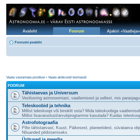
Avaleht
Foorum
Ajakiri «Vaatleja»
Foorumi pealeht
Vaata vastamata postitusi
•
Vaata aktiivseid teemasid
FOORUM
Tähistaevas ja Universum
Vestlusring astronoomiast, vaatlemisest ja sellest, mis parasjag
Teleskoobid ja tehnika
Millist teleskoopi või binoklit osta? Mida teleskoobiga vaatlemise
Millist lisavarustust/arvutiprogramme kasutada? Kuidas teleskoop
Astrofotograafia
Pilte tähistaevast, Kuust, Päikesest, planeetidest, süvataeva obj
Nõuanded pildistamiseks.
Üritused ja meedia