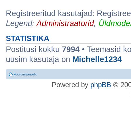
Registreeritud kasutajad: Registree
Legend:
Administraatorid
,
Üldmoder
STATISTIKA
Postitusi kokku
7994
• Teemasid k
uusim kasutaja on
Michelle1234
Foorumi pealeht
Po
we
red b
y
p
hpB
B
© 200