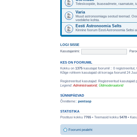
Teleskoopide, lisaseadmete, raamatute, 
Varia
Muud astronoomiaga seotud teemad. Ood
veebilehe kohta.
Eesti Astronoomia Selts
Kinnine foorum Eesti Astronoomia Seltsi a
LOGI SISSE
Kasutajanimi:
Paroo
KES ON FOORUMIL
Kokku on
1375
kasutajat foorumil :: 0 registreeritut,
Kõige rohkem kasutajaid oli korraga foorumil 24 Juuli
Registreeritud kasutajad: Registreeritud kasutajaid 
Legend:
Administraatorid
,
Üldmoderaatorid
SÜNNIPÄEVAD
Õnnitleme::
pentsop
STATISTIKA
Postitusi kokku
7765
• Teemasid kokku
5478
• Kasu
Foorumi pealeht