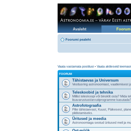
Avaleht
Foorum
Foorumi pealeht
Vaata vastamata postitusi
•
Vaata aktiivseid teemas
FOORUM
Tähistaevas ja Universum
Vestlusring astronoomiast, vaatlemisest j
Teleskoobid ja tehnika
Millist teleskoopi või binoklit osta? Mida 
lisavarustust/arvutiprogramme kasutada?
Astrofotograafia
Pilte tähistaevast, Kuust, Päikesest, pla
pildistamiseks.
Üritused ja meedia
Astronoomiaga seotud üritused meil ja muj
Ost-müük