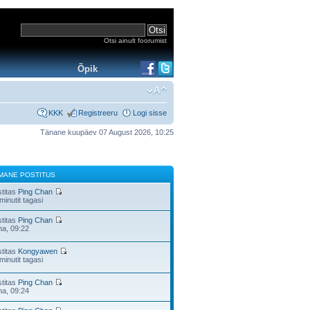
Otsi ainult foorumist
Õpik
KKK
Registreeru
Logi sisse
Tänane kuupäev 07 August 2026, 10:25
IMANE POSTITUS
stitas
Ping Chan
minutit tagasi
stitas
Ping Chan
na, 09:22
stitas
Kongyawen
minutit tagasi
stitas
Ping Chan
na, 09:24