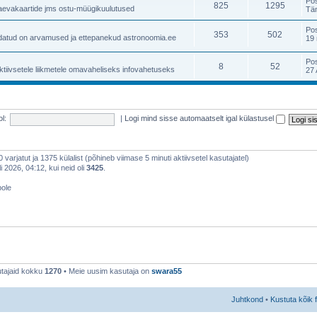
Po
825
1295
taevakaartide jms ostu-müügikuulutused
Tä
Po
353
502
atud on arvamused ja ettepanekud astronoomia.ee
19 
Po
8
52
ktiivsetele liikmetele omavaheliseks infovahetuseks
27 
l:
|
Logi mind sisse automaatselt igal külastusel
 0 varjatut ja 1375 külalist (põhineb viimase 5 minuti aktiivsetel kasutajatel)
 2026, 04:12, kui neid oli
3425
.
pole
tajaid kokku
1270
• Meie uusim kasutaja on
swara55
Juhtkond
•
Kustuta kõik 