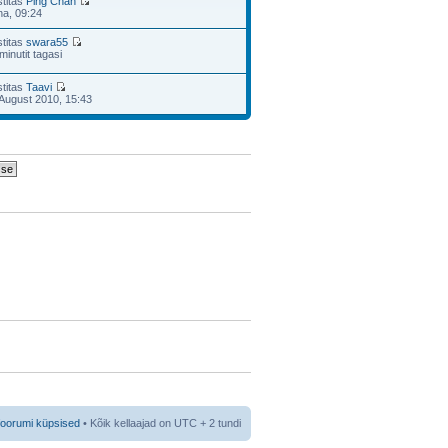
stitas
Ping Chan
na, 09:24
stitas
swara55
minutit tagasi
stitas
Taavi
August 2010, 15:43
foorumi küpsised
• Kõik kellaajad on UTC + 2 tundi