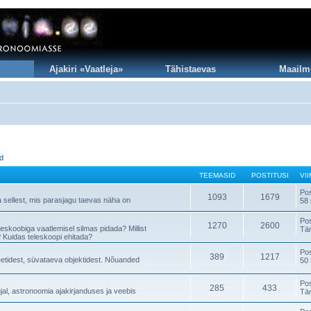
Ajakiri «Vaatleja»
Tähistaevas
Maailm
id
TEEMASID
POSTITUSI
VI
Po
1093
1679
a sellest, mis parasjagu taevas näha on
58 
Po
1270
2600
teleskoobiga vaatlemisel silmas pidada? Millist
Tä
 Kuidas teleskoopi ehitada?
Po
389
1217
neetidest, süvataeva objektidest. Nõuanded
50 
Po
285
433
al, astronoomia ajakirjanduses ja veebis
Tä