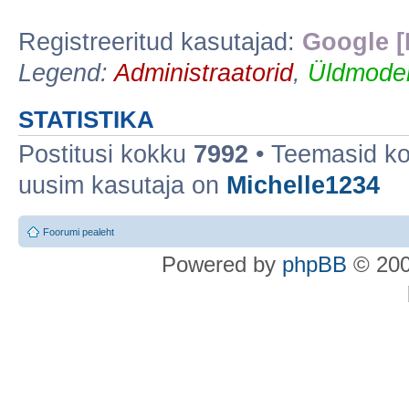
Registreeritud kasutajad:
Google [
Legend:
Administraatorid
,
Üldmoder
STATISTIKA
Postitusi kokku
7992
• Teemasid k
uusim kasutaja on
Michelle1234
Foorumi pealeht
Po
we
red b
y
p
hpB
B
© 200