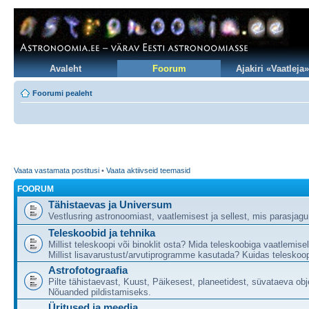
Avaleht
Foorum
Ajakiri «Vaatleja»
Foorumi pealeht
Vaata vastamata postitusi
•
Vaata aktiivseid teemasid
FOORUM
Tähistaevas ja Universum
Vestlusring astronoomiast, vaatlemisest ja sellest, mis parasjag
Teleskoobid ja tehnika
Millist teleskoopi või binoklit osta? Mida teleskoobiga vaatlemise
Millist lisavarustust/arvutiprogramme kasutada? Kuidas teleskoop
Astrofotograafia
Pilte tähistaevast, Kuust, Päikesest, planeetidest, süvataeva obj
Nõuanded pildistamiseks.
Üritused ja meedia