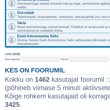
Astronoomiaga seotud üritused meil ja mujal, astronoomia ajakirj
veebis
Ost-müük
Teleskoopide, lisaseadmete, raamatute, taevakaartide jms ostu-
Varia
Muud astronoomiaga seotud teemad. Oodatud on arvamused ja 
astronoomia.ee veebilehe kohta.
Eesti Astronoomia Selts
Kinnine foorum Eesti Astronoomia Seltsi aktiivsetele liikmetele 
infovahetuseks
LOGI SISSE
Kasutajanimi:
Parool:
|
KES ON FOORUMIL
Kokku on
1462
kasutajat foorumil :: 
(põhineb viimase 5 minuti aktiivsete
Kõige rohkem kasutajaid oli korraga 
3425
.